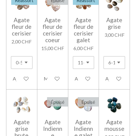
Réassort
Épuisé
Réassort
Agate
Agate
Agate
Agate
fleur de
fleur de
fleur de
grise
cerisier
cerisier
cerisier
3,00 CHF
coeur
galet
2,00 CHF
15,00 CHF
6,00 CHF
Ajouter au panier
M'avertir si disponible
Ajouter au panier
Ajouter au pan
Épuisé
Épuisé
Agate
Agate
Agate
Agate
grise
Indienn
Indienn
mousse
brute
e
e galet