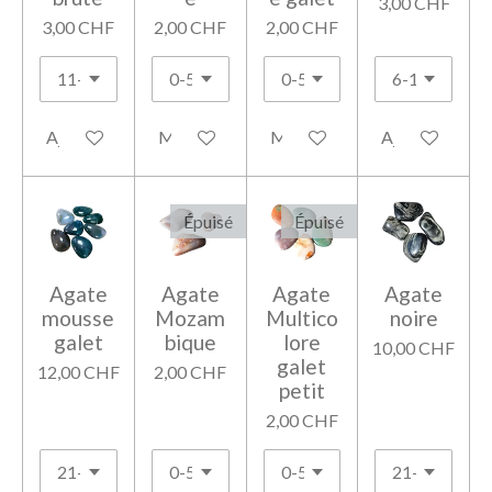
3,00 CHF
3,00 CHF
2,00 CHF
2,00 CHF
Ajouter au panier
M'avertir si disponible
M'avertir si disponible
Ajouter au pan
Épuisé
Épuisé
Agate
Agate
Agate
Agate
mousse
Mozam
Multico
noire
galet
bique
lore
10,00 CHF
galet
12,00 CHF
2,00 CHF
petit
2,00 CHF