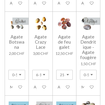
Ajouter au panier
Ajouter au panier
Ajouter au panier
Ajouter au pan
Épuisé
Épuisé
Agate
Agate
Agate
Agate
Botswa
Crazy
de feu
Dendrit
na
Lace
galet
ique -
Agate
2,00 CHF
3,00 CHF
12,50 CHF
fougère
1,50 CHF
M'avertir si disponible
Ajouter au panier
Ajouter au panier
M'avertir si di