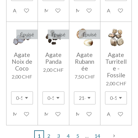
Ajouter au panier
M'avertir si disponible
M'avertir si disponible
Ajouter au pan
Épuisé
Épuisé
Épuisé
Agate
Agate
Agate
Agate
Noix de
Panda
Rubann
Turritell
Coco
ée
e -
2,00 CHF
Fossile
2,00 CHF
7,50 CHF
2,00 CHF
M'avertir si disponible
M'avertir si disponible
M'avertir si disponible
Ajouter au pan
1
2
3
4
5
14