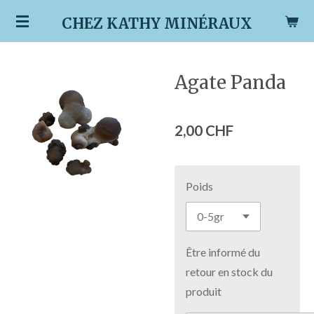
Passer
CHEZ KATHY MINÉRAUX
au
contenu
principal
Agate Panda
2,00 CHF
Poids
Être informé du
retour en stock du
produit