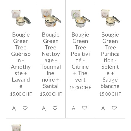
Bougie
Bougie
Bougie
Bougie
Green
Green
Green
Green
Tree
Tree
Tree
Tree
Guériso
Nettoy
Positivi
Purifica
n -
age -
té -
tion -
Améthy
Tourmal
Citrine
Sélénit
ste +
ine
+ Thé
e +
Lavand
noire +
vert
Sauge
e
Santal
blanche
15,00 CHF
15,00 CHF
15,00 CHF
15,00 CHF
Ajouter au panier
Ajouter au panier
Ajouter au panier
Ajouter au pan