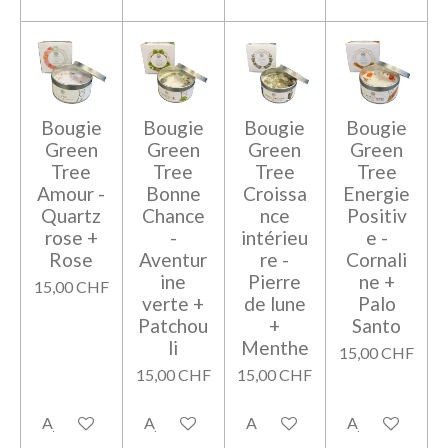
Bougie
Bougie
Bougie
Bougie
Green
Green
Green
Green
Tree
Tree
Tree
Tree
Amour -
Bonne
Croissa
Energie
Quartz
Chance
nce
Positiv
rose +
-
intérieu
e -
Rose
Aventur
re -
Cornali
ine
Pierre
ne +
15,00 CHF
verte +
de lune
Palo
Patchou
+
Santo
li
Menthe
15,00 CHF
15,00 CHF
15,00 CHF
Ajouter au panier
Ajouter au panier
Ajouter au panier
Ajouter au pan