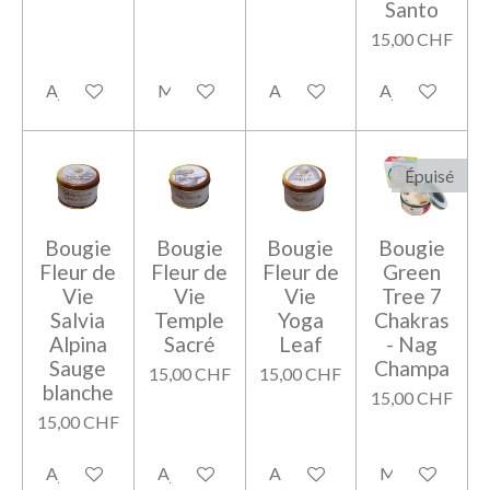
Santo
15,00 CHF
Ajouter au panier
M'avertir si disponible
Ajouter au panier
Ajouter au pan
Épuisé
Bougie
Bougie
Bougie
Bougie
Fleur de
Fleur de
Fleur de
Green
Vie
Vie
Vie
Tree 7
Salvia
Temple
Yoga
Chakras
Alpina
Sacré
Leaf
- Nag
Sauge
Champa
15,00 CHF
15,00 CHF
blanche
15,00 CHF
15,00 CHF
Ajouter au panier
Ajouter au panier
Ajouter au panier
M'avertir si di