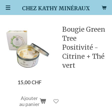
Passer
CHEZ KATHY MINÉRAUX
au
contenu
principal
Bougie Green
Tree
Positivité -
Citrine + Thé
vert
15,00 CHF
Ajouter
au panier