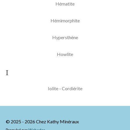
Hématite
Hémimorphite
Hypersthène
Howlite
I
Iolite - Cordiérite
© 2025 - 2026 Chez Kathy Minéraux