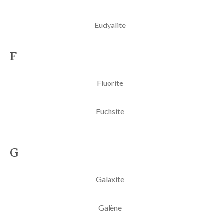
Eudyalite
F
Fluorite
Fuchsite
G
Galaxite
Galène