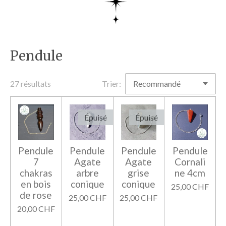
Pendule
27 résultats
Trier:
Épuisé
Épuisé
Pendule
Pendule
Pendule
Pendule
7
Agate
Agate
Cornali
chakras
arbre
grise
ne 4cm
en bois
conique
conique
25,00 CHF
de rose
25,00 CHF
25,00 CHF
20,00 CHF