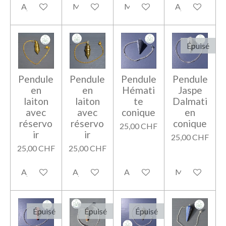
Ajouter au panier
M'avertir si disponible
M'avertir si disponible
Ajouter au pan
Épuisé
Pendule
Pendule
Pendule
Pendule
en
en
Hémati
Jaspe
laiton
laiton
te
Dalmati
avec
avec
conique
en
réservo
réservo
conique
25,00 CHF
ir
ir
25,00 CHF
25,00 CHF
25,00 CHF
Ajouter au panier
Ajouter au panier
Ajouter au panier
M'avertir si di
Épuisé
Épuisé
Épuisé