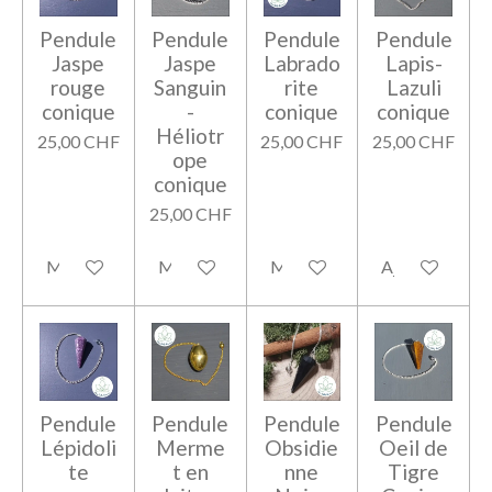
Pendule
Pendule
Pendule
Pendule
Jaspe
Jaspe
Labrado
Lapis-
rouge
Sanguin
rite
Lazuli
conique
-
conique
conique
Héliotr
25,00 CHF
25,00 CHF
25,00 CHF
ope
conique
25,00 CHF
M'avertir si disponible
M'avertir si disponible
M'avertir si disponible
Ajouter au pan
Pendule
Pendule
Pendule
Pendule
Lépidoli
Merme
Obsidie
Oeil de
te
t en
nne
Tigre