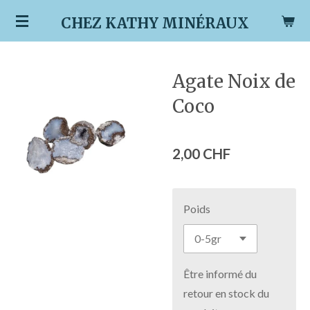
Passer
CHEZ KATHY MINÉRAUX
au
contenu
principal
Agate Noix de
Coco
2,00 CHF
Poids
Être informé du
retour en stock du