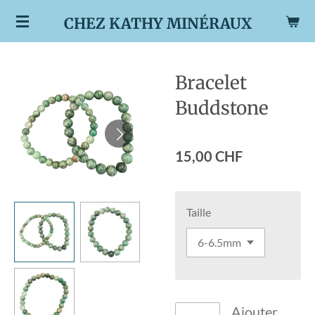
Passer
CHEZ KATHY MINÉRAUX
au
contenu
principal
Bracelet
Buddstone
15,00 CHF
Taille
Ajouter