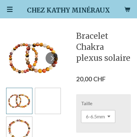
Passer
CHEZ KATHY MINÉRAUX
au
contenu
principal
Bracelet
Chakra
plexus solaire
20,00 CHF
Taille