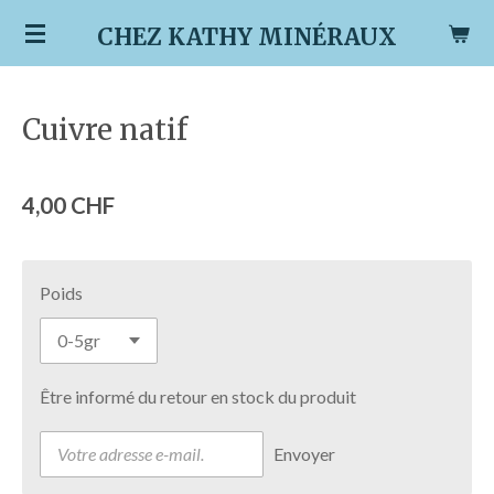
Passer
CHEZ KATHY MINÉRAUX
au
contenu
principal
Cuivre natif
4,00 CHF
Poids
Être informé du retour en stock du produit
Envoyer