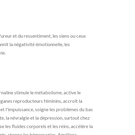
 fureur et du ressentiment, les siens ou ceux
annit la négativité émotionnelle, les
ie.
rnaline stimule le métabolisme, active le
organes reproducteurs féminins, accroît la
té et l'impuissance, soigne les problèmes du bas
te, la névralgie et la dépression, surtout chez
 les fluides corporels et les reins, accélère la
ents, stoppe les hémorragies. Améliore