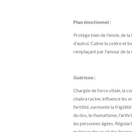
Plan émotionnel :
Protège bien de l'envie, de la
d'autrui. Calme la colère et b
remplaçant par l'amour de la v
Guérison :
Chargée de force vitale, la co
chakra racine, influence les 
fertilité, surmonte la frigidi
du dos, le rhumatisme, l'arthri
les personnes âgées. Régularise
guérison des os et des ligam