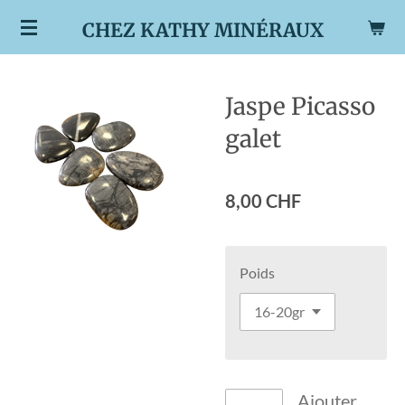
Passer
CHEZ KATHY MINÉRAUX
au
contenu
principal
Jaspe Picasso
galet
8,00 CHF
Poids
Ajouter