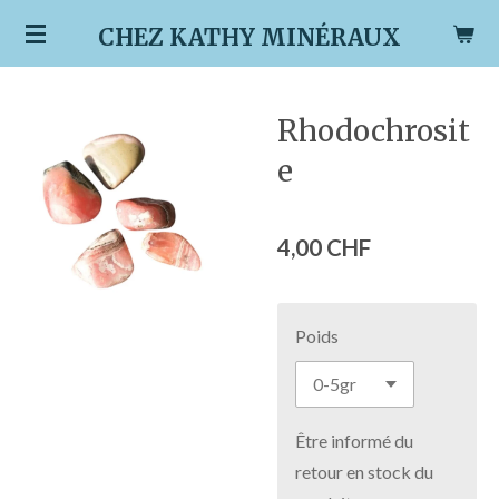
Passer
CHEZ KATHY MINÉRAUX
au
contenu
principal
Rhodochrosit
e
4,00 CHF
Poids
Être informé du
retour en stock du