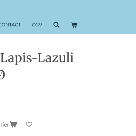
CONTACT
CGV
 Lapis-Lazuli
Ø
nier