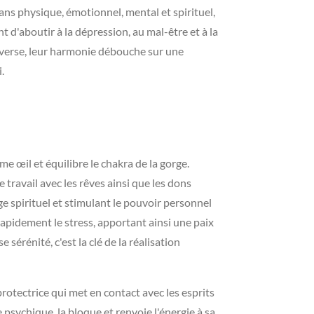
ans physique, émotionnel, mental et spirituel,
t d'aboutir à la dépression, au mal-être et à la
'inverse, leur harmonie débouche sur une
.
ème œil et équilibre le chakra de la gorge.
le travail avec les rêves ainsi que les dons
ge spirituel et stimulant le pouvoir personnel
r rapidement le stress, apportant ainsi une paix
érénité, c'est la clé de la réalisation
 protectrice qui met en contact avec les esprits
e psychique, la bloque et renvoie l'énergie à sa