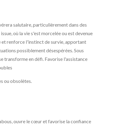
'avérera salutaire, particulièrement dans des
ssue, où la vie s'est morcelée ou est devenue
 et renforce l'instinct de survie, apportant
ituations possiblement désespérées. Sous
 se transforme en défi. Favorise l'assistance
oubles
les ou obsolètes.
 tabous, ouvre le cœur et favorise la confiance