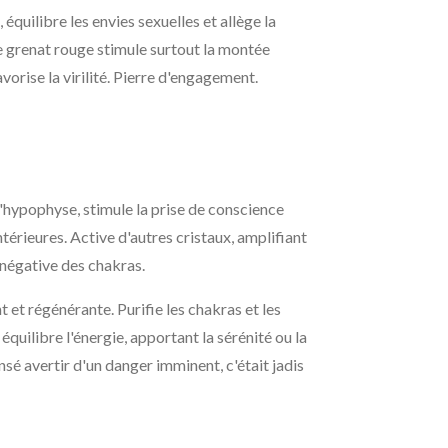
quilibre les envies sexuelles et allège la
 grenat rouge stimule surtout la montée
avorise la virilité. Pierre d'engagement.
l'hypophyse, stimule la prise de conscience
ntérieures. Active d'autres cristaux, amplifiant
e négative des chakras.
 et régénérante. Purifie les chakras et les
t équilibre l'énergie, apportant la sérénité ou la
nsé avertir d'un danger imminent, c'était jadis