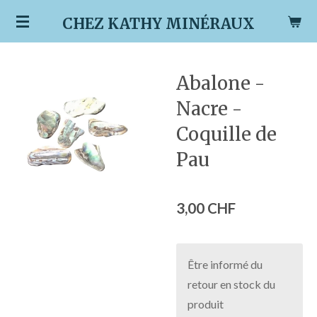
Passer
CHEZ KATHY MINÉRAUX
au
contenu
principal
Abalone -
Nacre -
Coquille de
Pau
3,00 CHF
Être informé du
retour en stock du
produit