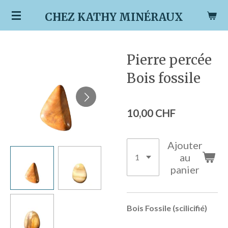
Passer
CHEZ KATHY MINÉRAUX
au
contenu
principal
Pierre percée
Bois fossile
10,00 CHF
Ajouter
au
panier
Bois Fossile (scilicifié)