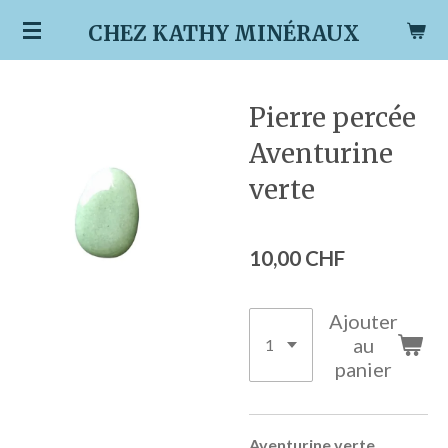
Passer
CHEZ KATHY MINÉRAUX
au
contenu
principal
Pierre percée
Aventurine
verte
10,00 CHF
Ajouter
au
panier
Aventurine verte