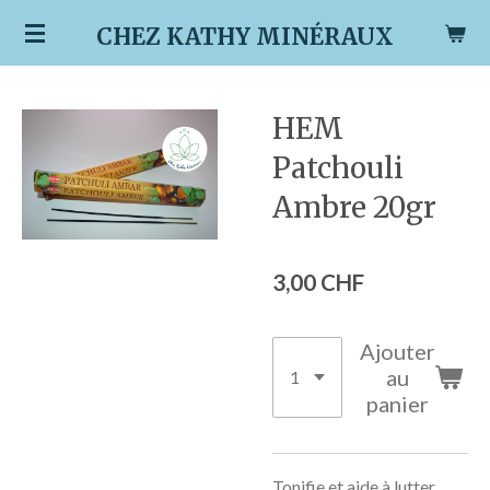
Passer
CHEZ KATHY MINÉRAUX
au
contenu
principal
HEM
Patchouli
Ambre 20gr
3,00 CHF
Ajouter
au
panier
Tonifie et aide à lutter