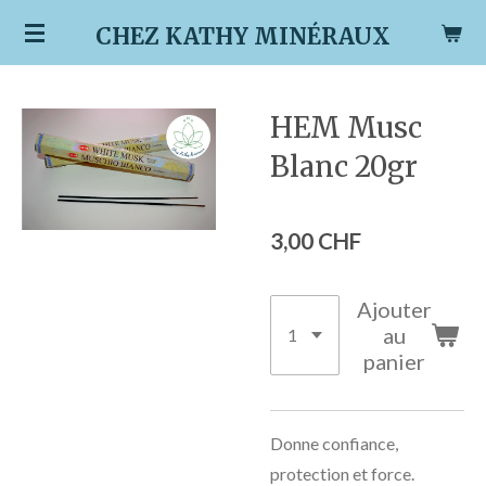
Passer
CHEZ KATHY MINÉRAUX
au
contenu
principal
HEM Musc
Blanc 20gr
3,00 CHF
Ajouter
au
panier
Donne confiance,
protection et force.