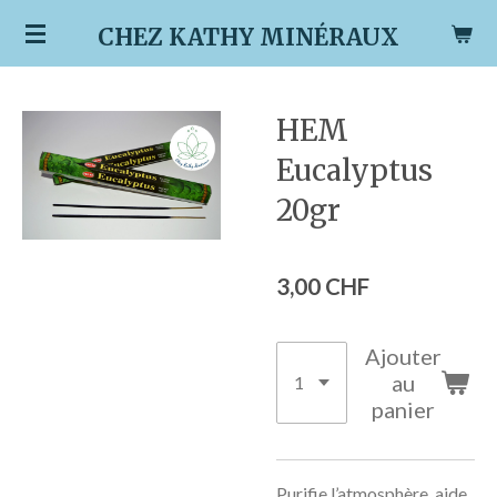
Passer
CHEZ KATHY MINÉRAUX
au
contenu
principal
HEM
Eucalyptus
20gr
3,00 CHF
Ajouter
au
panier
Purifie l’atmosphère, aide