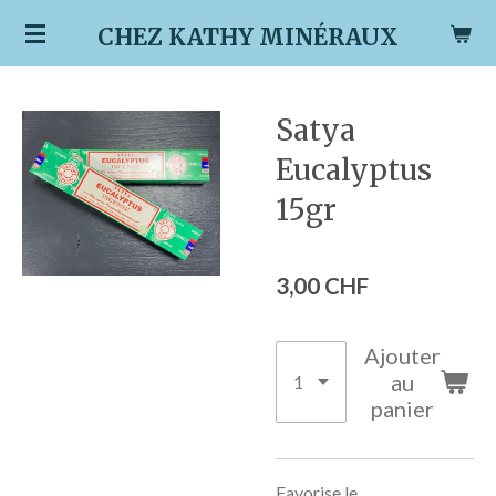
Passer
CHEZ KATHY MINÉRAUX
au
contenu
principal
Satya
Eucalyptus
15gr
3,00 CHF
Ajouter
au
panier
Favorise le