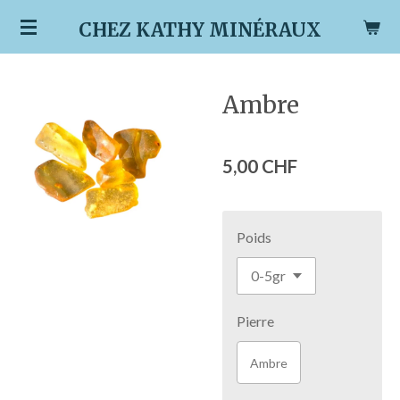
Passer
CHEZ KATHY MINÉRAUX
au
contenu
principal
Ambre
5,00 CHF
Poids
Pierre
Ambre