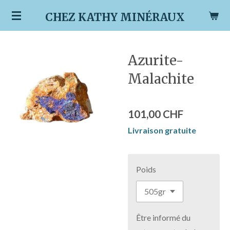
Passer
CHEZ KATHY MINÉRAUX
au
contenu
principal
Azurite-
Malachite
101,00 CHF
Livraison gratuite
Poids
Être informé du