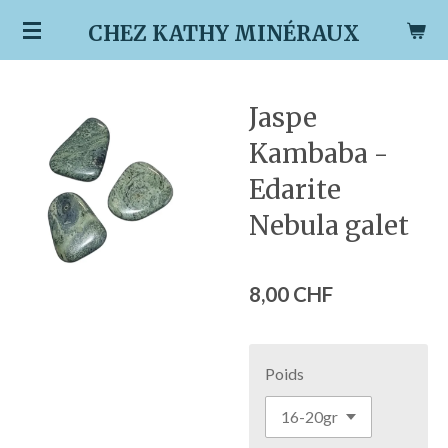
Passer
CHEZ KATHY MINÉRAUX
au
contenu
principal
Jaspe
Kambaba -
Edarite
Nebula galet
8,00 CHF
Poids