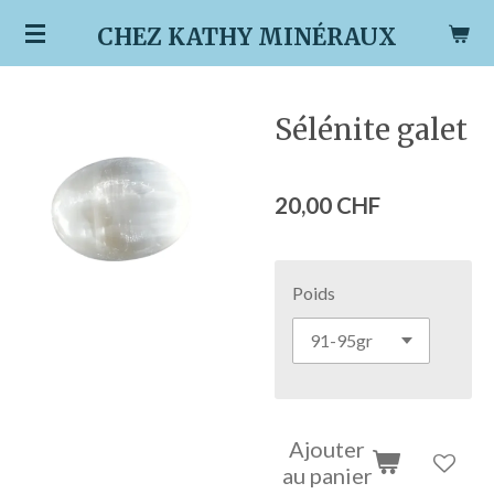
Passer
CHEZ KATHY MINÉRAUX
au
contenu
principal
Sélénite galet
20,00 CHF
Poids
Ajouter
au panier