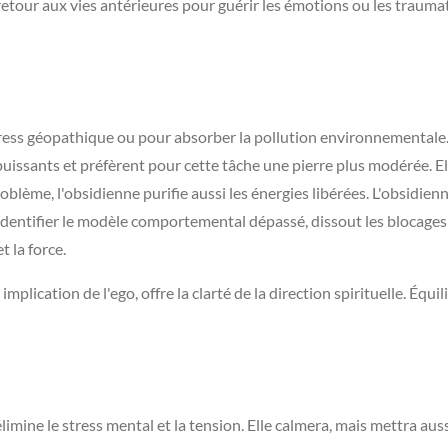
 retour aux vies antérieures pour guérir les émotions ou les trauma
ess géopathique ou pour absorber la pollution environnementale. Sa
uissants et préfèrent pour cette tâche une pierre plus modérée. E
roblème, l'obsidienne purifie aussi les énergies libérées. L'obsidien
 identifier le modèle comportemental dépassé, dissout les blocage
 la force.
 implication de l'ego, offre la clarté de la direction spirituelle. Équ
limine le stress mental et la tension. Elle calmera, mais mettra auss