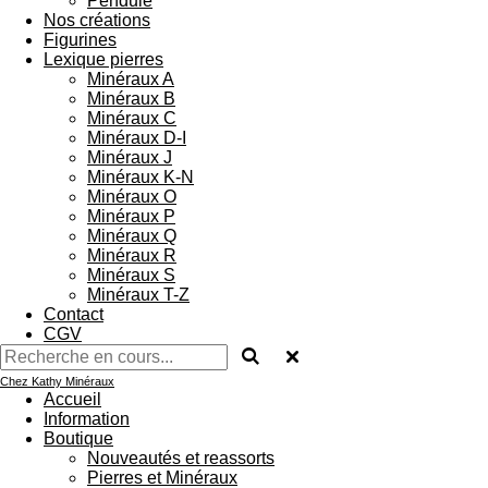
Pendule
Nos créations
Figurines
Lexique pierres
Minéraux A
Minéraux B
Minéraux C
Minéraux D-I
Minéraux J
Minéraux K-N
Minéraux O
Minéraux P
Minéraux Q
Minéraux R
Minéraux S
Minéraux T-Z
Contact
CGV
Chez Kathy Minéraux
Accueil
Information
Boutique
Nouveautés et reassorts
Pierres et Minéraux