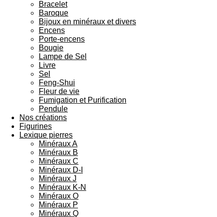
Bracelet
Baroque
Bijoux en minéraux et divers
Encens
Porte-encens
Bougie
Lampe de Sel
Livre
Sel
Feng-Shui
Fleur de vie
Fumigation et Purification
Pendule
Nos créations
Figurines
Lexique pierres
Minéraux A
Minéraux B
Minéraux C
Minéraux D-I
Minéraux J
Minéraux K-N
Minéraux O
Minéraux P
Minéraux Q