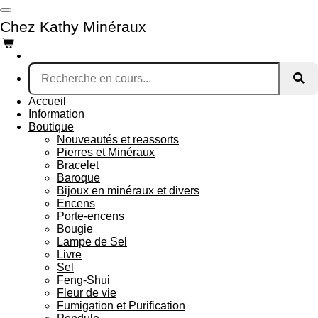
Passer
Chez Kathy Minéraux
au
contenu
principal
Accueil
Information
Boutique
Nouveautés et reassorts
Pierres et Minéraux
Bracelet
Baroque
Bijoux en minéraux et divers
Encens
Porte-encens
Bougie
Lampe de Sel
Livre
Sel
Feng-Shui
Fleur de vie
Fumigation et Purification