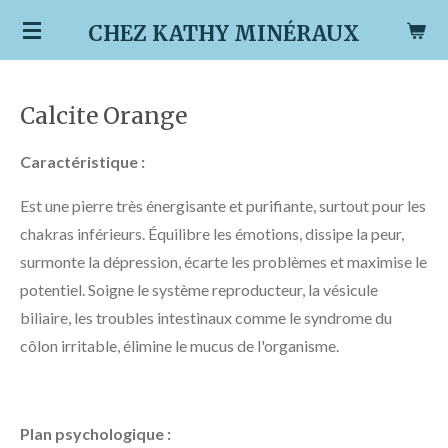
Passer
CHEZ KATHY MINÉRAUX
au
contenu
principal
Calcite Orange
Caractéristique :
Est une pierre très énergisante et purifiante, surtout pour les
chakras inférieurs. Équilibre les émotions, dissipe la peur,
surmonte la dépression, écarte les problèmes et maximise le
potentiel. Soigne le système reproducteur, la vésicule
biliaire, les troubles intestinaux comme le syndrome du
côlon irritable, élimine le mucus de l'organisme.
Plan psychologique :