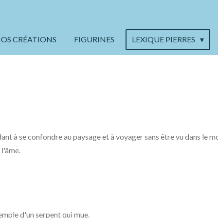
OS CRÉATIONS
FIGURINES
LEXIQUE PIERRES
idant à se confondre au paysage et à voyager sans être vu dans le mo
 l'âme.
xemple d'un serpent qui mue.